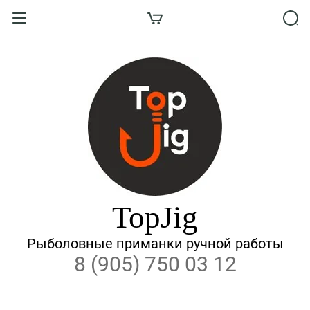
Назад
ВХОД В КАБИНЕТ
Логин:
Пароль:
Забыли пароль?
TopJig
ВОЙТИ
Рыболовные приманки ручной работы
8 (905) 750 03 12
Регистрация