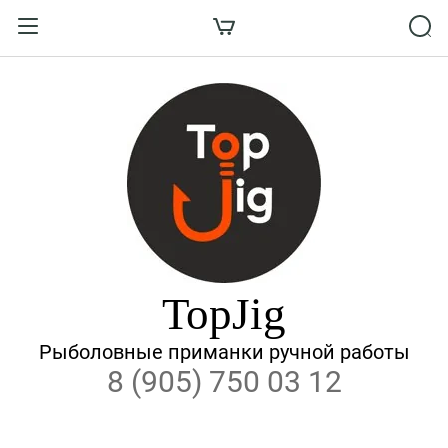
Назад
ВХОД В КАБИНЕТ
Логин:
Пароль:
Забыли пароль?
TopJig
ВОЙТИ
Рыболовные приманки ручной работы
8 (905) 750 03 12
Регистрация