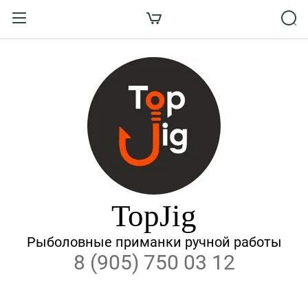
Назад
ВХОД В КАБИНЕТ
Логин:
Пароль:
Забыли пароль?
TopJig
ВОЙТИ
Рыболовные приманки ручной работы
8 (905) 750 03 12
Регистрация