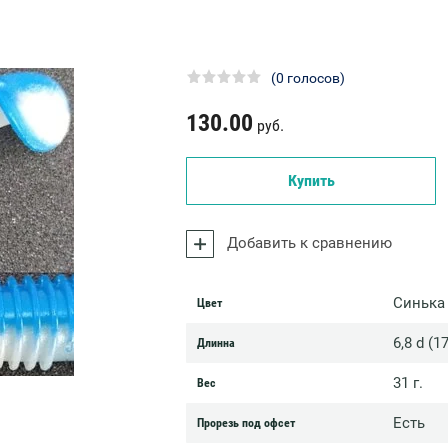
(0 голосов)
130.00
руб.
Купить
Добавить к сравнению
Синька
Цвет
6,8 d (1
Длинна
31 г.
Вес
Есть
Прорезь под офсет