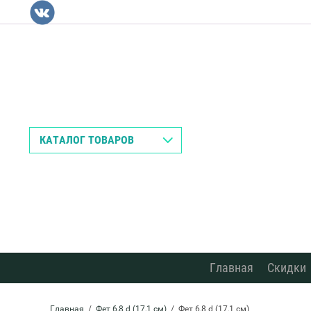
Назад
КАТАЛОГ ТОВАРОВ
Главная
Скидки
Главная
  /  
Фет 6,8 d (17,1 см)
  /  Фет 6,8 d (17,1 см)