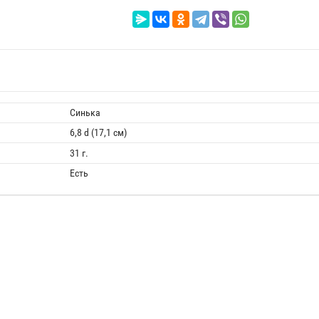
Синька
6,8 d (17,1 см)
31 г.
Есть