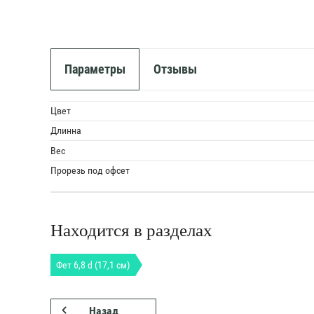
Параметры
Отзывы
Цвет
Длинна
Вес
Прорезь под офсет
Находится в разделах
Фет 6,8 d (17,1 см)
Назад