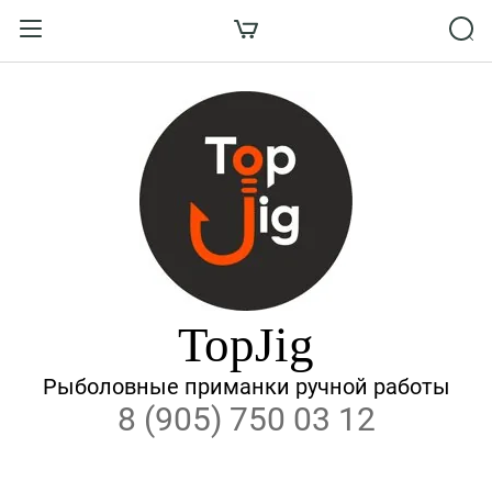
Назад
ВХОД В КАБИНЕТ
Логин:
Пароль:
Забыли пароль?
TopJig
ВОЙТИ
Рыболовные приманки ручной работы
8 (905) 750 03 12
Регистрация