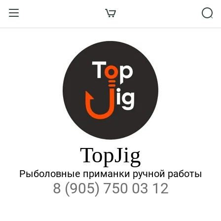
Назад
ВХОД В КАБИНЕТ
Логин:
Пароль:
Забыли пароль?
TopJig
ВОЙТИ
Рыболовные приманки ручной работы
8 (905) 750 03 12
Регистрация